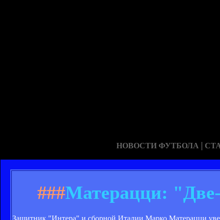
|
НОВОСТИ ФУТБОЛА
СТ
###
Матерацци: "Две-
Защитник "Интера" и сборной Италии Марко Матерацци уверен